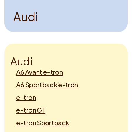
A
u
d
i
A
u
d
i
A6 Avant e-tron
A6 Sportback e-tron
e-tron
e-tron GT
e-tron Sportback