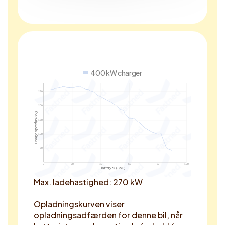
400 kW charger
250
200
Charge speed (in kW)
150
100
50
0
20
40
60
80
100
Battery % (SoC)
Max. ladehastighed: 270 kW
Opladningskurven viser
opladningsadfærden for denne bil, når