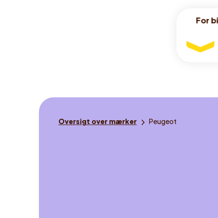
For bi
For bi
For
bilister
Du
Oversigt over mærker
Peugeot
er
her: