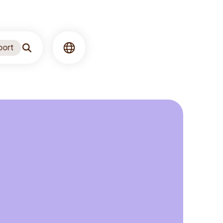
port
Søgning
Sprog