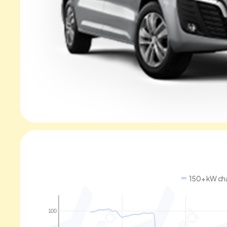
150+ kW ch
100