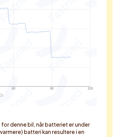
60
80
100
C)
r denne bil, når batteriet er under
 varmere) batteri kan resultere i en