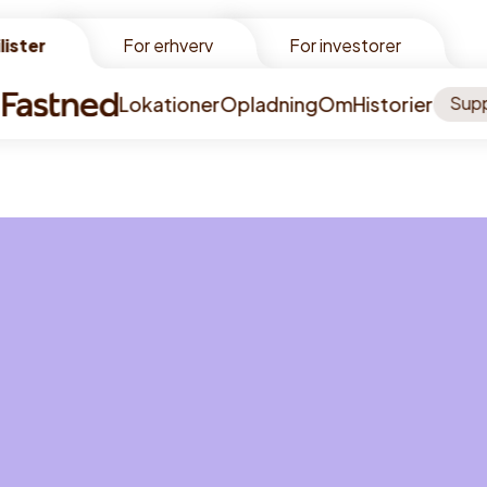
lister
lister
For erhverv
For investorer
Lokationer
Opladning
Om
Historier
Sup