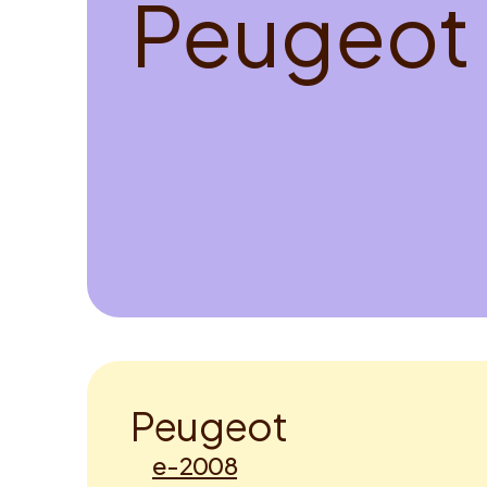
P
e
u
g
e
o
t
P
e
u
g
e
o
t
e-2008