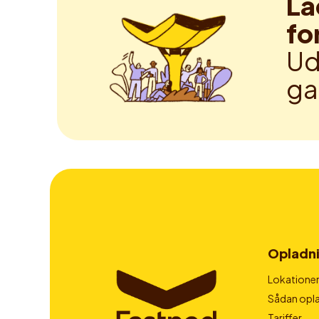
La
fo
Ud
ga
Opladn
Lokatione
Sådan opla
Tariffer