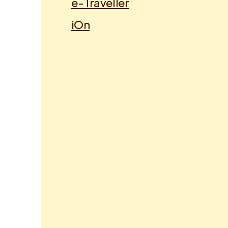
e-Traveller
iOn