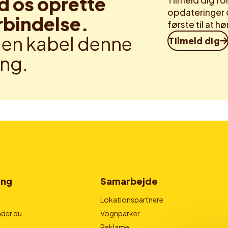
d os oprette
Tilmeld dig f
opdateringer 
rbindelse.
første til at 
en kabel denne
Tilmeld dig
ng.
ing
Samarbejde
r
Lokationspartnere
der du
Vognparker
Reklame