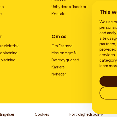
pp
Udbydere af ladekort
This w
e
Kontakt
We use co
personali
and analy
r
Om os
site usag
partners,
e elektrisk
Om Fastned
provided 
nopladning
Mission og mål
services. 
category 
opladning
Bæredygtighed
learn mor
Karriere
Nyheder
ingelser
Cookies
Fortrolighedspolitik