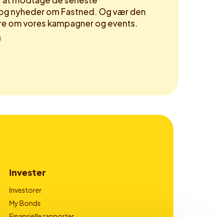
or at modtage de seneste
og nyheder om Fastned. Og vær den
høre om vores kampagner og events.
Invester
Investorer
My Bonds
Finansielle rapporter