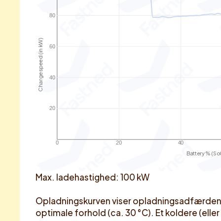
80
Charge speed (in kW)
60
40
20
0
20
40
Battery % (So
Max. ladehastighed: 100 kW
Opladningskurven viser opladningsadfærden fo
optimale forhold (ca. 30 °C). Et koldere (eller