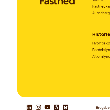
Fastned-a
Autocharg
Historie
Hvorfor kør
Fordele ly
Alt om lyn
Brugsbet