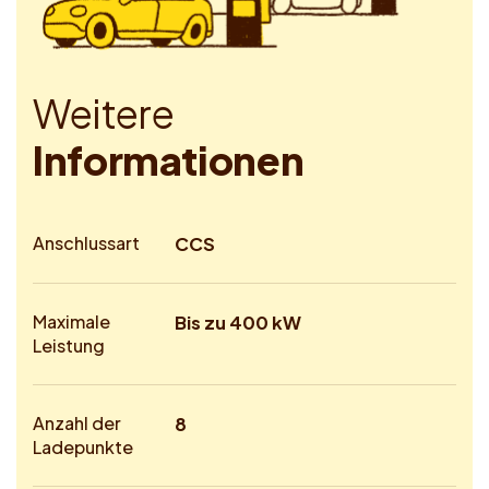
W
e
i
t
e
r
e
I
n
f
o
r
m
a
t
i
o
n
e
n
Anschlussart
CCS
Maximale
Bis zu 400 kW
Leistung
Anzahl der
8
Ladepunkte