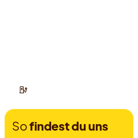
S
o
f
i
n
d
e
s
t
d
u
u
n
s