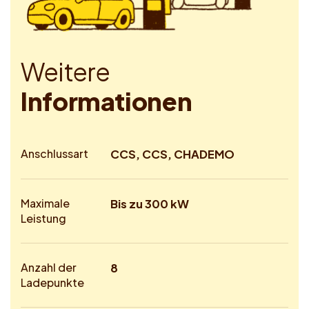
W
e
i
t
e
r
e
I
n
f
o
r
m
a
t
i
o
n
e
n
Anschlussart
CCS, CCS, CHADEMO
Maximale
Bis zu 300 kW
Leistung
Anzahl der
8
Ladepunkte