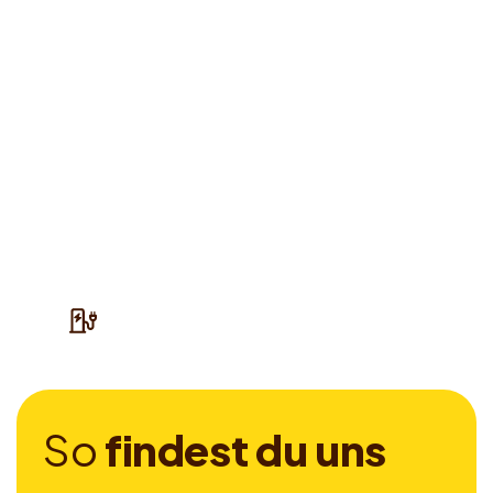
S
o
f
i
n
d
e
s
t
d
u
u
n
s