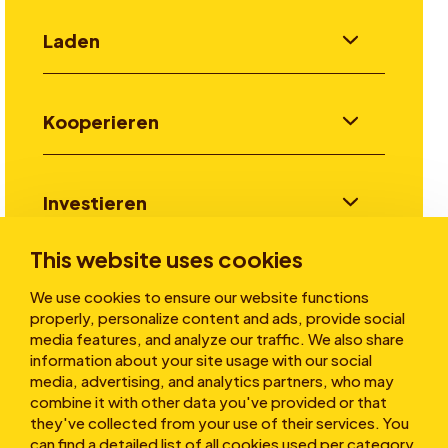
Laden
Kooperieren
Investieren
This website uses cookies
Stories
We use cookies to ensure our website functions
properly, personalize content and ads, provide social
media features, and analyze our traffic. We also share
information about your site usage with our social
Über uns
media, advertising, and analytics partners, who may
combine it with other data you've provided or that
they've collected from your use of their services. You
can find a detailed list of all cookies used per category