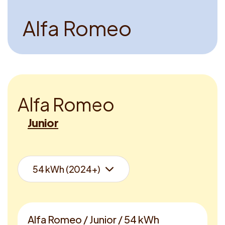
A
l
f
a
R
o
m
e
o
A
l
f
a
R
o
m
e
o
Junior
Alfa Romeo / Junior / 54 kWh