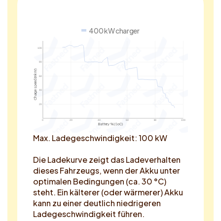
400 kW charger
100
80
Charge speed (in kW)
60
40
20
0
20
40
60
80
100
Battery % (SoC)
Max. Ladegeschwindigkeit: 100 kW
Die Ladekurve zeigt das Ladeverhalten
dieses Fahrzeugs, wenn der Akku unter
optimalen Bedingungen (ca. 30 °C)
steht. Ein kälterer (oder wärmerer) Akku
kann zu einer deutlich niedrigeren
Ladegeschwindigkeit führen.