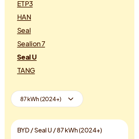
ETP3
HAN
Seal
Sealion 7
Seal U
TANG
BYD / Seal U / 87 kWh (2024+)