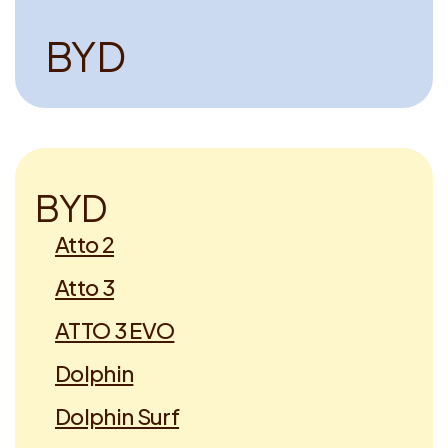
B
Y
D
B
Y
D
Atto 2
Atto 3
ATTO 3 EVO
Dolphin
Dolphin Surf