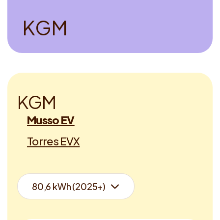
K
G
M
K
G
M
Musso EV
Torres EVX