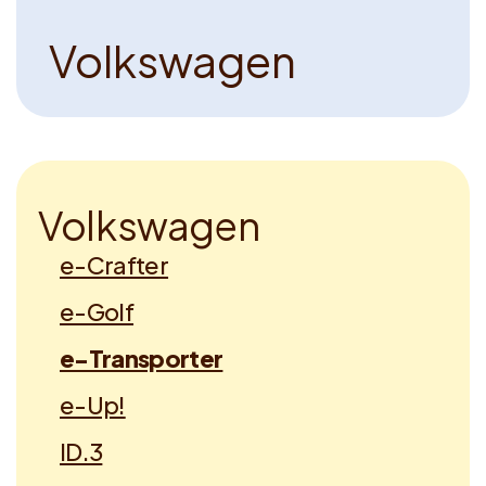
V
o
l
k
s
w
a
g
e
n
V
o
l
k
s
w
a
g
e
n
e-Crafter
e-Golf
e-Transporter
e-Up!
ID.3