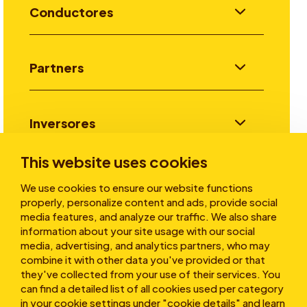
Conductores
Partners
Inversores
This website uses cookies
Historias
We use cookies to ensure our website functions
properly, personalize content and ads, provide social
media features, and analyze our traffic. We also share
information about your site usage with our social
Sobre nosotros
media, advertising, and analytics partners, who may
combine it with other data you've provided or that
they've collected from your use of their services. You
can find a detailed list of all cookies used per category
in your cookie settings under "cookie details" and learn