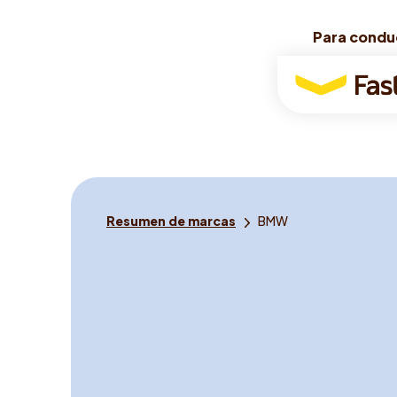
Para condu
Para condu
Para
conductores
Usted
Resumen de marcas
BMW
está
aquí: