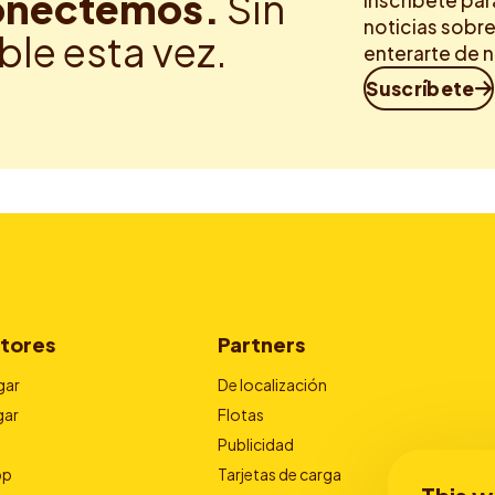
nectemos.
Sin
Inscríbete par
noticias sobre
ble esta vez.
enterarte de 
Suscríbete
tores
Partners
gar
De localización
gar
Flotas
Publicidad
pp
Tarjetas de carga