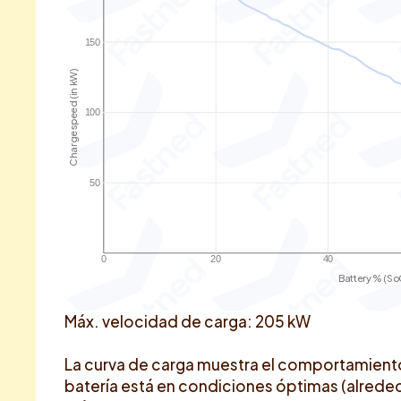
150
Charge speed (in kW)
100
50
0
20
40
Battery % (So
Máx. velocidad de carga: 205 kW
La curva de carga muestra el comportamient
batería está en condiciones óptimas (alrededo