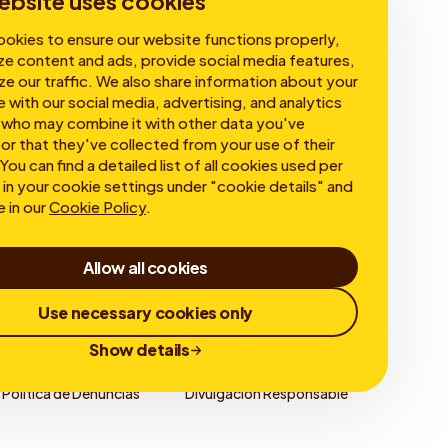
ebsite uses cookies
okies to ensure our website functions properly,
ze content and ads, provide social media features,
ze our traffic. We also share information about your
e with our social media, advertising, and analytics
 who may combine it with other data you've
or that they've collected from your use of their
You can find a detailed list of all cookies used per
in your cookie settings under "cookie details" and
e in our
Cookie Policy
.
Allow all cookies
Use necessary cookies only
Show details
Política de Denuncias
Divulgación Responsable