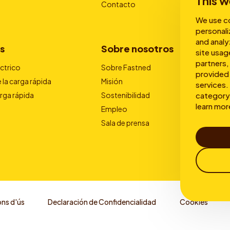
This w
Contacto
We use co
personali
and analy
s
Sobre nosotros
site usag
partners,
éctrico
Sobre Fastned
provided 
 la carga rápida
Misión
services. 
category 
arga rápida
Sostenibilidad
learn mor
Empleo
Sala de prensa
ns d'ús
Declaración de Confidencialidad
Cookies