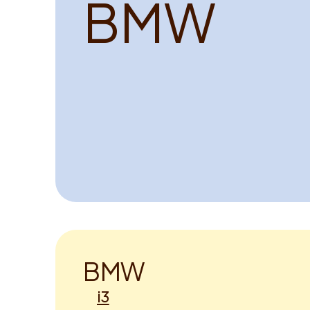
B
M
W
B
M
W
i3