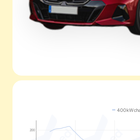
400 kW cha
200