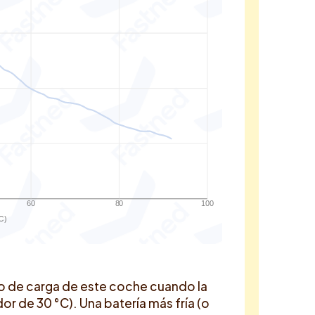
60
80
100
C)
o de carga de este coche cuando la
r de 30 °C). Una batería más fría (o