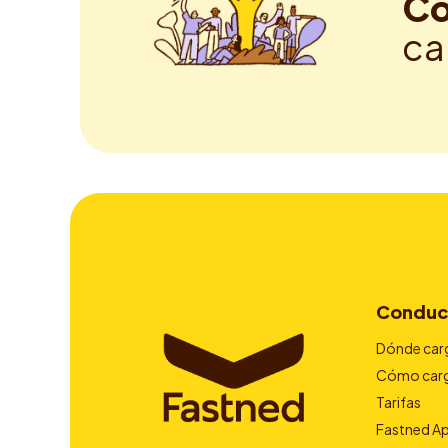
Co
ca
Conduc
Dónde car
Cómo car
Tarifas
Fastned A