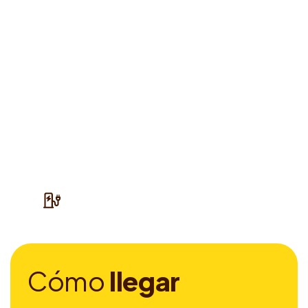
C
ó
m
o
l
l
e
g
a
r