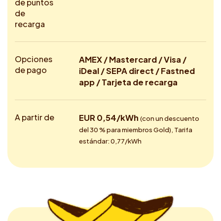
de puntos
de
recarga
Opciones
AMEX / Mastercard / Visa /
de pago
iDeal / SEPA direct / Fastned
app / Tarjeta de recarga
A partir de
EUR 0,54/kWh
(con un descuento
del 30 % para miembros Gold), Tarifa
estándar: 0,77/kWh