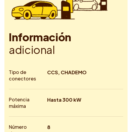
I
n
f
o
r
m
a
c
i
ó
n
a
d
i
c
i
o
n
a
l
Tipo de
CCS, CHADEMO
conectores
Potencia
Hasta 300 kW
máxima
Número
8