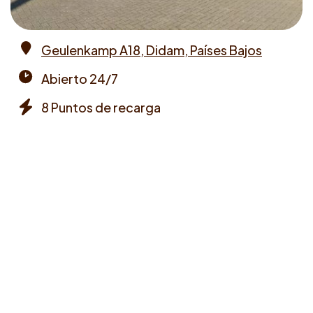
Geulenkamp A18, Didam, Países Bajos
Address
Abierto 24/7
Opening
8 Puntos de recarga
times
Chargers