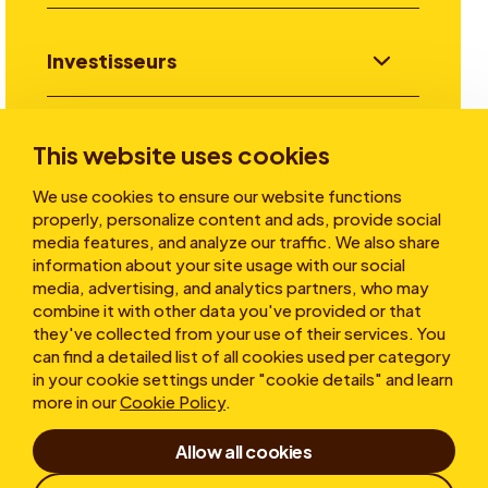
Investisseurs
Aller plus loin
This website uses cookies
We use cookies to ensure our website functions
properly, personalize content and ads, provide social
A propos
media features, and analyze our traffic. We also share
information about your site usage with our social
media, advertising, and analytics partners, who may
combine it with other data you've provided or that
they've collected from your use of their services. You
can find a detailed list of all cookies used per category
in your cookie settings under "cookie details" and learn
more in our
Cookie Policy
.
Conditions d’utilisation
Allow all cookies
Déclaration de confidentialité
Cookies