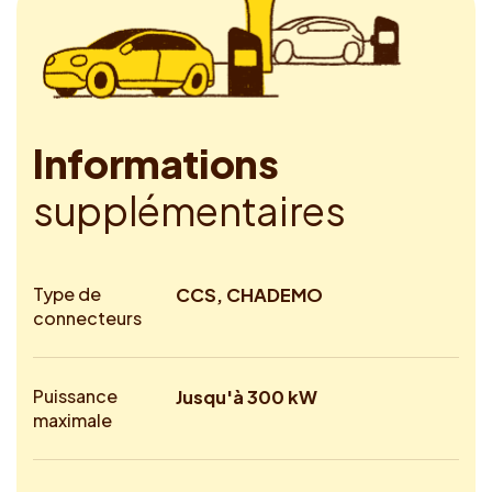
I
n
f
o
r
m
a
t
i
o
n
s
s
u
p
p
l
é
m
e
n
t
a
i
r
e
s
Type de
CCS, CHADEMO
connecteurs
Puissance
Jusqu'à 300 kW
maximale