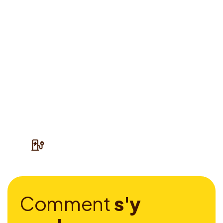
C
o
m
m
e
n
t
s
'
y