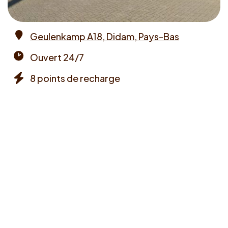
Geulenkamp A18, Didam, Pays-Bas
Address
Ouvert 24/7
Opening
8 points de recharge
times
Chargers