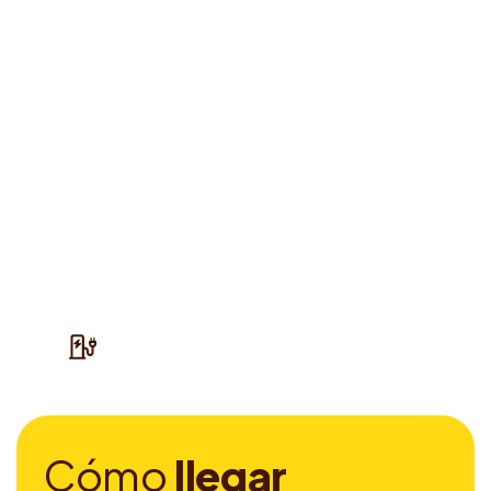
C
ó
m
o
l
l
e
g
a
r