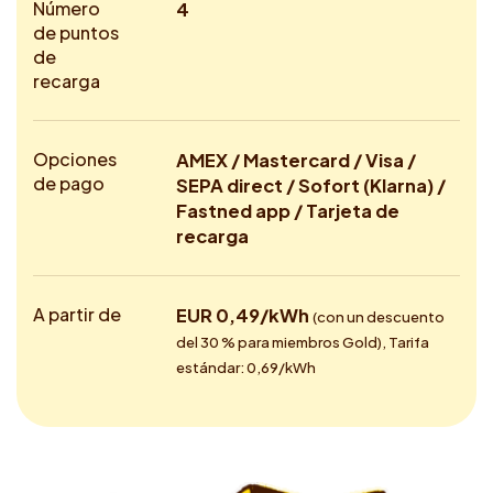
Número
4
de puntos
de
recarga
Opciones
AMEX / Mastercard / Visa /
de pago
SEPA direct / Sofort (Klarna) /
Fastned app / Tarjeta de
recarga
A partir de
EUR 0,49/kWh
(con un descuento
del 30 % para miembros Gold), Tarifa
estándar: 0,69/kWh