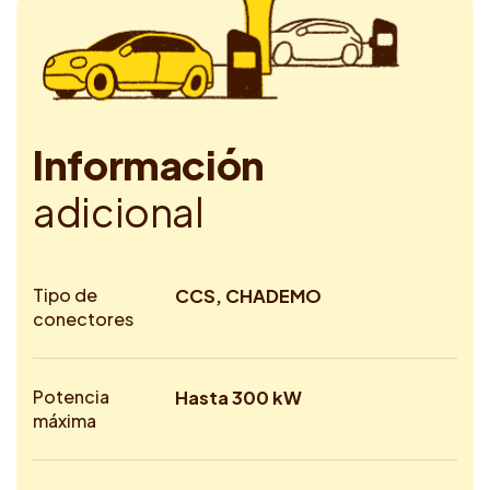
I
n
f
o
r
m
a
c
i
ó
n
a
d
i
c
i
o
n
a
l
Tipo de
CCS, CHADEMO
conectores
Potencia
Hasta 300 kW
máxima