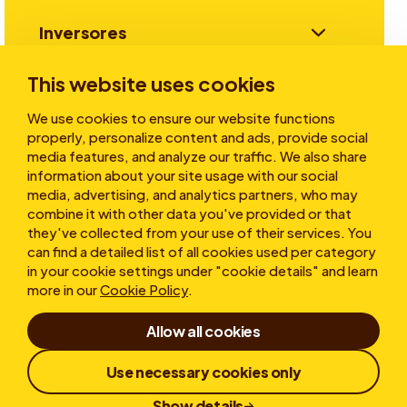
Inversores
This website uses cookies
Historias
We use cookies to ensure our website functions
properly, personalize content and ads, provide social
media features, and analyze our traffic. We also share
information about your site usage with our social
Sobre nosotros
media, advertising, and analytics partners, who may
combine it with other data you've provided or that
they've collected from your use of their services. You
can find a detailed list of all cookies used per category
in your cookie settings under "cookie details" and learn
more in our
Cookie Policy
.
Allow all cookies
Condicions d'ús
Declaración de Confidencialidad
Cookies
Use necessary cookies only
Política de Denuncias
Divulgación Responsable
Show details