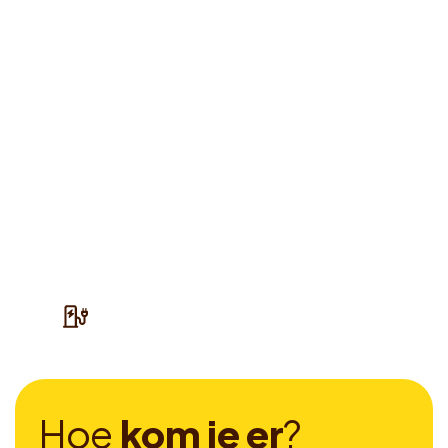
H
o
e
k
o
m
j
e
e
r
?