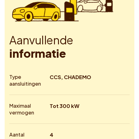
A
a
n
v
u
l
l
e
n
d
e
i
n
f
o
r
m
a
t
i
e
Type
CCS, CHADEMO
aansluitingen
Maximaal
Tot 300 kW
vermogen
Aantal
4