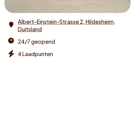
Voucher claimen
Albert-Einstein-Strasse 2, Hildesheim,
Dutch
Duitsland
Address
24/7 geopend
Opening
4 Laadpunten
times
Chargers