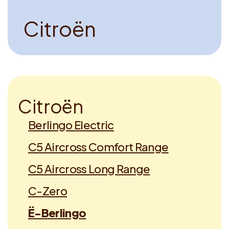
C
i
t
r
o
ë
n
C
i
t
r
o
ë
n
Berlingo Electric
C5 Aircross Comfort Range
C5 Aircross Long Range
C-Zero
Ë-Berlingo