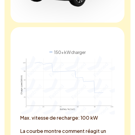
150+ kW charger
100
80
Charge speed (in kW)
60
40
20
0
20
40
60
80
100
Battery % (SoC)
Max. vitesse de recharge: 100 kW
La courbe montre comment réagit un