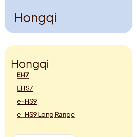
H
o
n
g
q
i
H
o
n
g
q
i
EH7
EHS7
e-HS9
e-HS9 Long Range