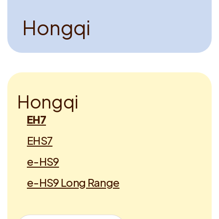
H
o
n
g
q
i
H
o
n
g
q
i
EH7
EHS7
e-HS9
e-HS9 Long Range