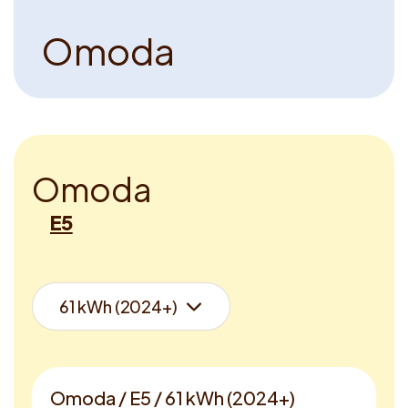
O
m
o
d
a
O
m
o
d
a
E5
Omoda / E5 / 61 kWh (2024+)