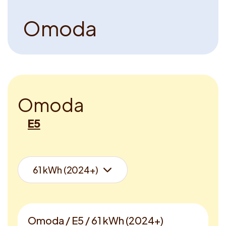
O
m
o
d
a
O
m
o
d
a
E5
Omoda / E5 / 61 kWh (2024+)