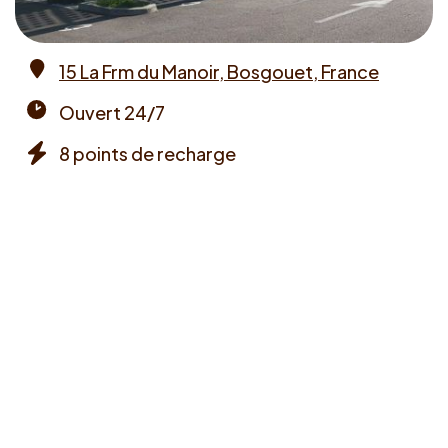
15 La Frm du Manoir, Bosgouet, France
Address
Ouvert 24/7
Opening
8 points de recharge
times
Chargers