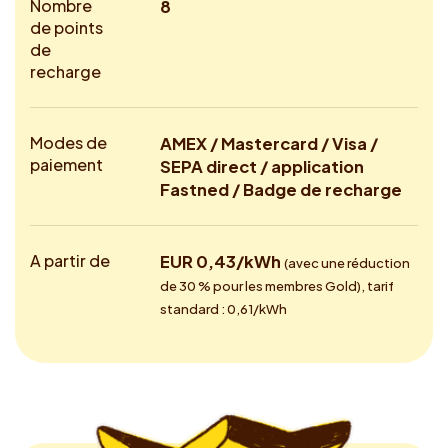
Nombre
8
de points
de
recharge
Modes de
AMEX / Mastercard / Visa /
paiement
SEPA direct / application
Fastned / Badge de recharge
A partir de
EUR 0,43/kWh
(avec une réduction
de 30 % pour les membres Gold), tarif
standard : 0,61/kWh