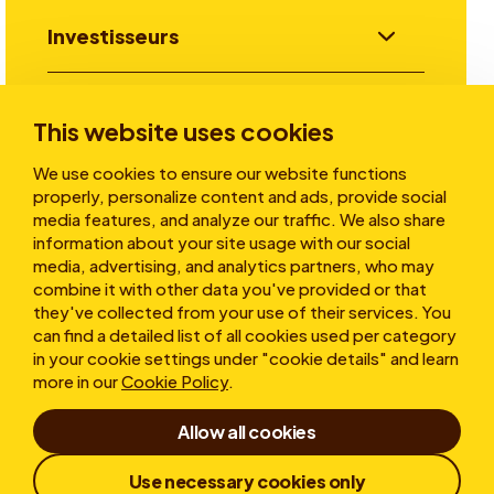
Investisseurs
Aller plus loin
This website uses cookies
We use cookies to ensure our website functions
properly, personalize content and ads, provide social
A propos
media features, and analyze our traffic. We also share
information about your site usage with our social
media, advertising, and analytics partners, who may
combine it with other data you've provided or that
they've collected from your use of their services. You
can find a detailed list of all cookies used per category
in your cookie settings under "cookie details" and learn
more in our
Cookie Policy
.
Conditions d’utilisation
Allow all cookies
Déclaration de confidentialité
Cookies
Politique de protection des lanceurs d'alerte
Use necessary cookies only