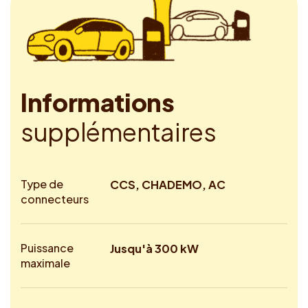
I
n
f
o
r
m
a
t
i
o
n
s
s
u
p
p
l
é
m
e
n
t
a
i
r
e
s
Type de
CCS, CHADEMO, AC
connecteurs
Puissance
Jusqu'à 300 kW
maximale