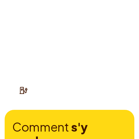
C
o
m
m
e
n
t
s
'
y