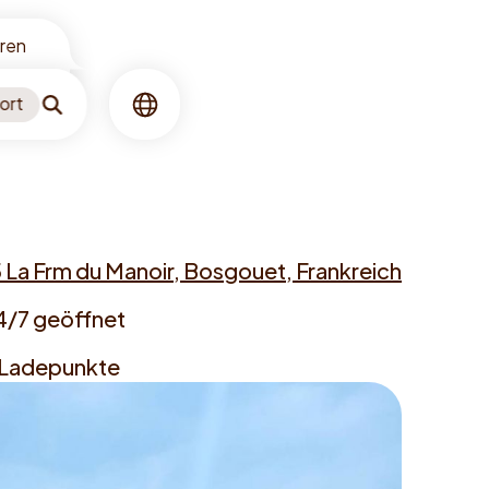
oren
ort
Suchen
Sprache
5 La Frm du Manoir, Bosgouet, Frankreich
ess
4/7 geöffnet
ing
 Ladepunkte
gers