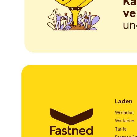
Ka
ve
un
Laden
Wo laden
Wie laden
Tarife
Fastned A