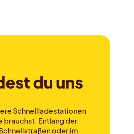
d
e
s
t
d
u
u
n
s
ere Schnellladestationen
e brauchst. Entlang der
Schnellstraßen oder im