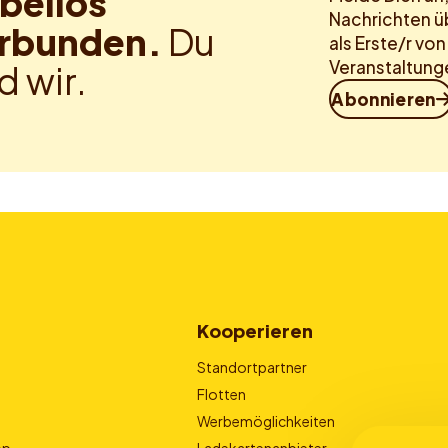
bellos
Nachrichten ü
rbunden.
Du
als Erste/r vo
Veranstaltung
d wir.
Abonnieren
Kooperieren
Standortpartner
Flotten
Werbemöglichkeiten
pp
Ladekartenanbieter