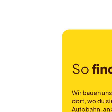
S
o
f
i
n
Wir bauen uns
dort, wo du si
Autobahn, an 