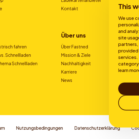
This w
e
Kontakt
We use co
personali
and analy
Über uns
site usag
partners,
trisch fahren
Über Fastned
provided 
s. Schnellladen
Mission & Ziele
services. 
Thema Schnellladen
Nachhaltigkeit
category 
learn mor
Karriere
News
um
Nutzungsbedingungen
Datenschutzerklärung
Coo