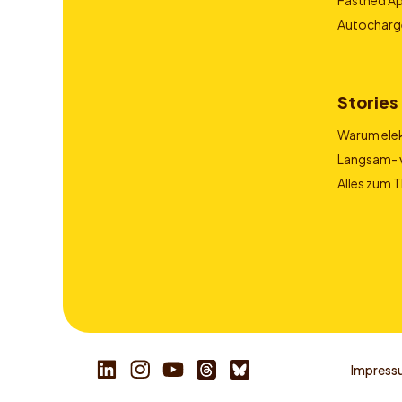
Autocharg
Stories
Warum elek
Langsam- v
Alles zum 
Impress