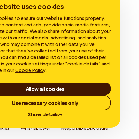
ebsite uses cookies
okies to ensure our website functions properly,
ze content and ads, provide social media features,
ze our traffic. We also share information about your
e with our social media, advertising, and analytics
 who may combine it with other data you've
or that they've collected from your use of their
You can find a detailed list of all cookies used per
in your cookie settings under "cookie details" and
e in our
Cookie Policy
.
Allow all cookies
Use necessary cookies only
Show details
kies
Whistleblower
Responsible Disclosure