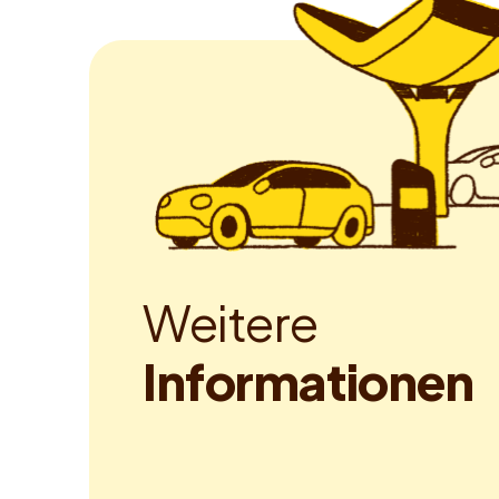
W
e
i
t
e
r
e
I
n
f
o
r
m
a
t
i
o
n
e
n