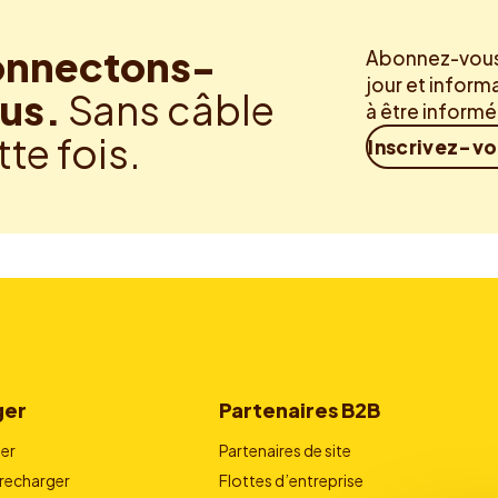
nnectons-
Abonnez-vous 
jour et inform
us.
Sans câble
à être inform
tte fois.
Inscrivez-v
ger
Partenaires B2B
er
Partenaires de site
echarger
Flottes d’entreprise