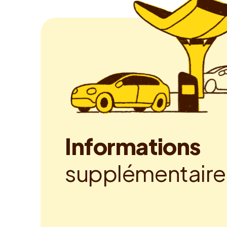
I
n
f
o
r
m
a
t
i
o
n
s
s
u
p
p
l
é
m
e
n
t
a
i
r
e