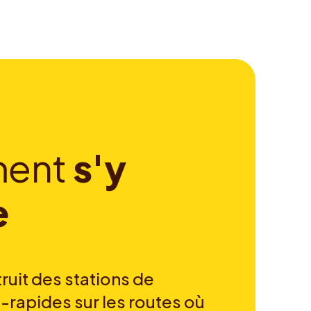
m
e
n
t
s
'
y
e
ruit des stations de
-rapides sur les routes où