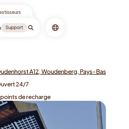
vestisseurs
n
Support
Recherche
Langue
udenhorst A12, Woudenberg, Pays-Bas
ess
uvert 24/7
ing
 points de recharge
s
gers