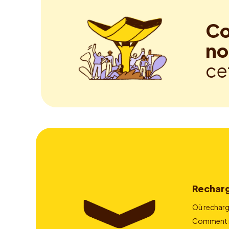
Co
no
ce
Rechar
Où recharg
Comment r