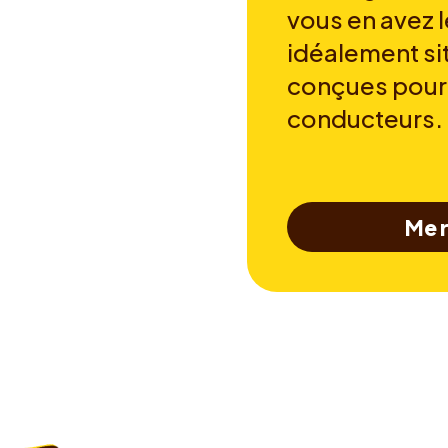
vous en avez l
idéalement si
conçues pour
conducteurs.
Me r