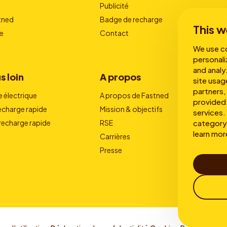
Publicité
stned
Badge de recharge
This w
e
Contact
We use co
personali
and analy
s loin
A propos
site usag
partners,
e électrique
A propos de Fastned
provided 
recharge rapide
Mission & objectifs
services. 
category 
 recharge rapide
RSE
learn mor
Carrières
Presse