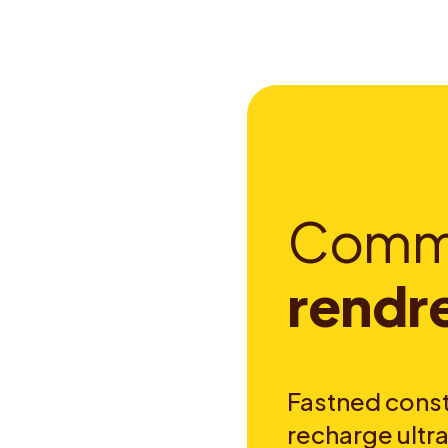
C
o
m
r
e
n
d
r
Fastned const
recharge ultra