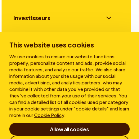
Investisseurs
Aller plus loin
This website uses cookies
We use cookies to ensure our website functions
properly, personalize content and ads, provide social
A propos
media features, and analyze our traffic. We also share
information about your site usage with our social
media, advertising, and analytics partners, who may
combine it with other data you've provided or that
they've collected from your use of their services. You
can find a detailed list of all cookies used per category
in your cookie settings under "cookie details" and learn
more in our
Cookie Policy
.
Conditions d’utilisation
Allow all cookies
Déclaration de confidentialité
Cookies