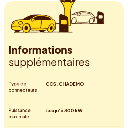
I
n
f
o
r
m
a
t
i
o
n
s
s
u
p
p
l
é
m
e
n
t
a
i
r
e
s
Type de
CCS, CHADEMO
connecteurs
Puissance
Jusqu'à 300 kW
maximale