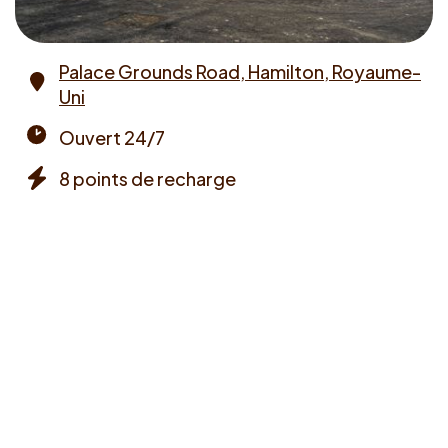
Palace Grounds Road, Hamilton, Royaume-
Uni
Address
Ouvert 24/7
Opening
8 points de recharge
times
Chargers