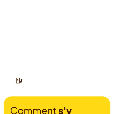
C
o
m
m
e
n
t
s
'
y