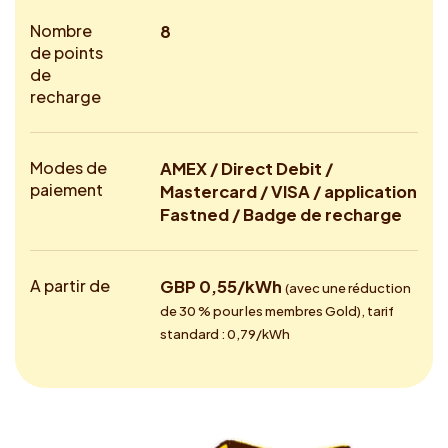
Nombre
8
de points
de
recharge
Modes de
AMEX / Direct Debit /
paiement
Mastercard / VISA / application
Fastned / Badge de recharge
A partir de
GBP 0,55/kWh
(avec une réduction
de 30 % pour les membres Gold), tarif
standard : 0,79/kWh