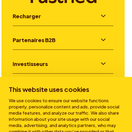
Recharger
Partenaires B2B
Investisseurs
Aller plus loin
This website uses cookies
We use cookies to ensure our website functions
properly, personalize content and ads, provide social
A propos
media features, and analyze our traffic. We also share
information about your site usage with our social
media, advertising, and analytics partners, who may
combine it with other data you've provided or that