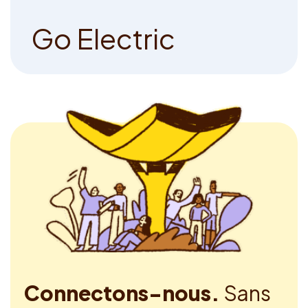
G
o
E
l
e
c
t
r
i
c
Connectons-nous.
Sans