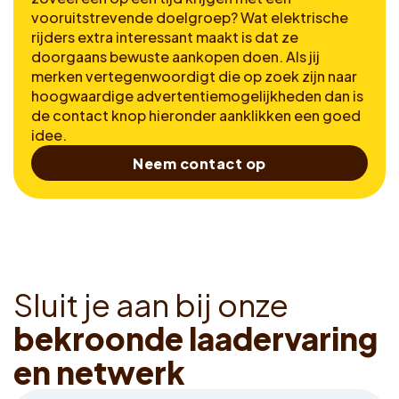
vooruitstrevende doelgroep? Wat elektrische
rijders extra interessant maakt is dat ze
doorgaans bewuste aankopen doen. Als jij
merken vertegenwoordigt die op zoek zijn naar
hoogwaardige advertentiemogelijkheden dan is
de contact knop hieronder aanklikken een goed
idee.
Neem contact op
S
l
u
i
t
j
e
a
a
n
b
i
j
o
n
z
e
b
e
k
r
o
o
n
d
e
l
a
a
d
e
r
v
a
r
i
n
g
e
n
n
e
t
w
e
r
k