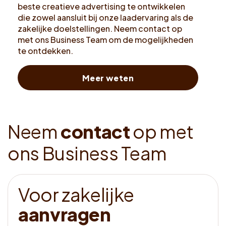
beste creatieve advertising te ontwikkelen
die zowel aansluit bij onze laadervaring als de
zakelijke doelstellingen. Neem contact op
met ons Business Team om de mogelijkheden
te ontdekken.
Meer weten
N
e
e
m
c
o
n
t
a
c
t
o
p
m
e
t
o
n
s
B
u
s
i
n
e
s
s
T
e
a
m
V
o
o
r
z
a
k
e
l
i
j
k
e
a
a
n
v
r
a
g
e
n