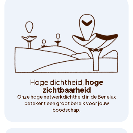
H
o
g
e
d
i
c
h
t
h
e
i
d
,
h
o
g
e
z
i
c
h
t
b
a
a
r
h
e
i
d
Onze hoge netwerkdichtheid in de Benelux
betekent een groot bereik voor jouw
boodschap.