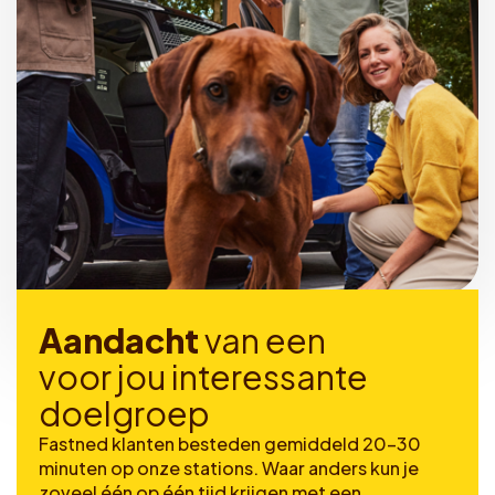
A
a
n
d
a
c
h
t
v
a
n
e
e
n
v
o
o
r
j
o
u
i
n
t
e
r
e
s
s
a
n
t
e
d
o
e
l
g
r
o
e
p
Fastned klanten besteden gemiddeld 20-30
minuten op onze stations. Waar anders kun je
zoveel één op één tijd krijgen met een