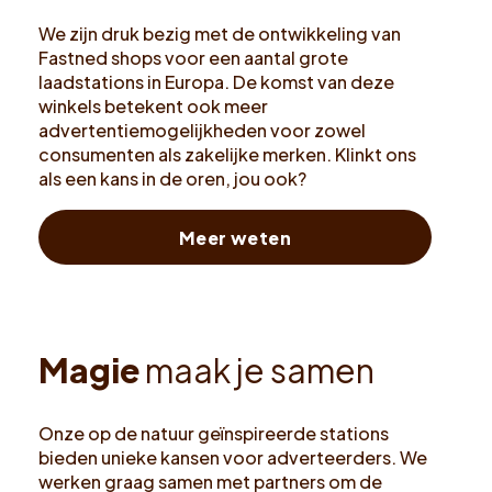
We zijn druk bezig met de ontwikkeling van
Fastned shops voor een aantal grote
laadstations in Europa. De komst van deze
winkels betekent ook meer
advertentiemogelijkheden voor zowel
consumenten als zakelijke merken. Klinkt ons
als een kans in de oren, jou ook?
Meer weten
M
a
g
i
e
m
a
a
k
j
e
s
a
m
e
n
Onze op de natuur geïnspireerde stations
bieden unieke kansen voor adverteerders. We
werken graag samen met partners om de