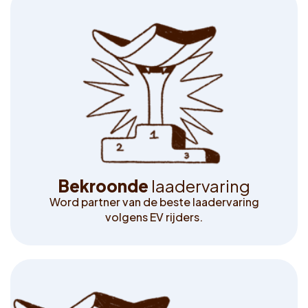
B
e
k
r
o
o
n
d
e
l
a
a
d
e
r
v
a
r
i
n
g
Word partner van de beste laadervaring
volgens EV rijders.