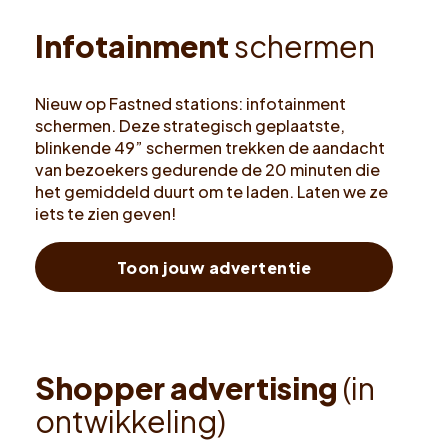
I
n
f
o
t
a
i
n
m
e
n
t
s
c
h
e
r
m
e
n
Nieuw op Fastned stations: infotainment
schermen. Deze strategisch geplaatste,
blinkende 49” schermen trekken de aandacht
van bezoekers gedurende de 20 minuten die
het gemiddeld duurt om te laden. Laten we ze
iets te zien geven!
Toon jouw advertentie
S
h
o
p
p
e
r
a
d
v
e
r
t
i
s
i
n
g
(
i
n
o
n
t
w
i
k
k
e
l
i
n
g
)