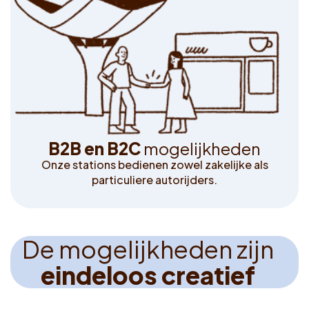
B
2
B
e
n
B
2
C
m
o
g
e
l
i
j
k
h
e
d
e
n
Onze stations bedienen zowel zakelijke als
particuliere autorijders.
D
e
m
o
g
e
l
i
j
k
h
e
d
e
n
z
i
j
n
e
i
n
d
e
l
o
o
s
c
r
e
a
t
i
e
f