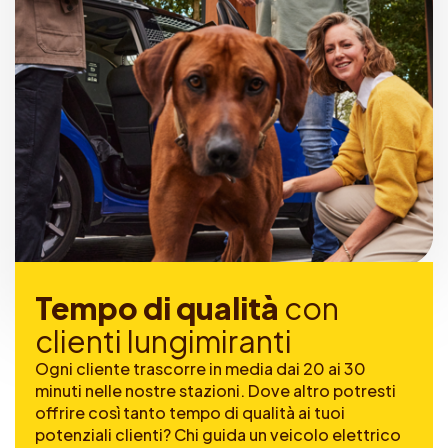
T
e
m
p
o
d
i
q
u
a
l
i
t
à
c
o
n
c
l
i
e
n
t
i
l
u
n
g
i
m
i
r
a
n
t
i
Ogni cliente trascorre in media dai 20 ai 30
minuti nelle nostre stazioni. Dove altro potresti
offrire così tanto tempo di qualità ai tuoi
potenziali clienti? Chi guida un veicolo elettrico