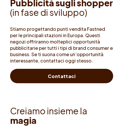
P
u
b
b
l
i
c
i
t
à
s
u
g
l
i
s
h
o
p
p
e
r
(
i
n
f
a
s
e
d
i
s
v
i
l
u
p
p
o
)
Stiamo progettando punti vendita Fastned
per le principali stazioni in Europa. Questi
negozi offriranno molteplici opportunità
pubblicitarie per tutti i tipi di brand consumer e
business. Se ti suona come un’opportunità
interessante, contattaci oggi stesso.
Contattaci
C
r
e
i
a
m
o
i
n
s
i
e
m
e
l
a
m
a
g
i
a