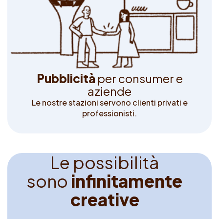
P
u
b
b
l
i
c
i
t
à
p
e
r
c
o
n
s
u
m
e
r
e
a
z
i
e
n
d
e
Le nostre stazioni servono clienti privati e
professionisti.
L
e
p
o
s
s
i
b
i
l
i
t
à
s
o
n
o
i
n
f
n
i
t
a
m
e
n
t
e
c
r
e
a
t
i
v
e