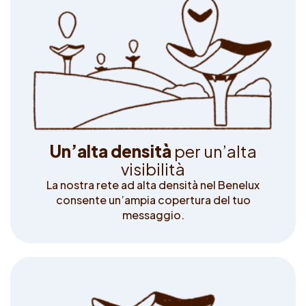
U
n
’
a
l
t
a
d
e
n
s
i
t
à
p
e
r
u
n
’
a
l
t
a
v
i
s
i
b
i
l
i
t
à
La nostra rete ad alta densità nel Benelux
consente un’ampia copertura del tuo
messaggio.