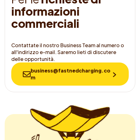
i
n
f
o
r
m
a
z
i
o
n
i
c
o
m
m
e
r
c
i
a
l
i
Contattate il nostro Business Team al numero o
all'indirizzo e-mail. Saremo lieti di discutere
delle opportunità.
business@fastnedcharging.co
m