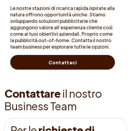
Le nostre stazioni di ricarica rapida ispirate alla
natura offrono opportunità uniche. Stiamo
sviluppando soluzioni pubblicitarie che
aggiungono valore all’esperienza cliente così
come ai tuoi obiettivi aziendali. Proprio come
la pubblicità out-of-home. Contatta il nostro
team business per esplorare tutte le opzioni.
Contattaci
C
o
n
t
a
t
t
a
r
e
i
l
n
o
s
t
r
o
B
u
s
i
n
e
s
s
T
e
a
m
P
e
r
l
e
r
i
c
h
i
e
s
t
e
d
i