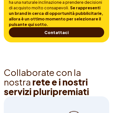
ha una naturale inclinazione a prendere decisioni
di acquisto molto consapevoli.
Se rappresenti
un brand in cerca di opportunità pubblicitarie,
allora è un ottimo momento per selezionare il
pulsante qui sotto.
Contattaci
C
o
l
l
a
b
o
r
a
t
e
c
o
n
l
a
n
o
s
t
r
a
r
e
t
e
e
i
n
o
s
t
r
i
s
e
r
v
i
z
i
p
l
u
r
i
p
r
e
m
i
a
t
i