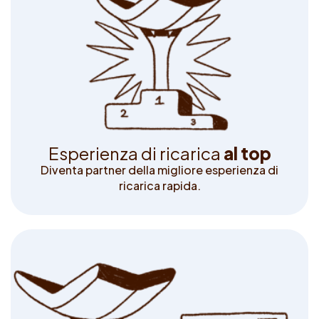
E
s
p
e
r
i
e
n
z
a
d
i
r
i
c
a
r
i
c
a
a
l
t
o
p
Diventa partner della migliore esperienza di
ricarica rapida.