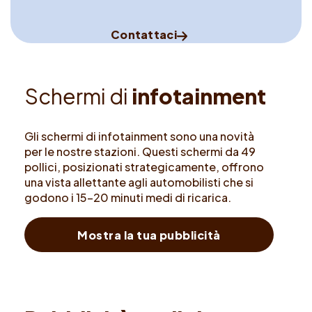
Contattaci
S
c
h
e
r
m
i
d
i
i
n
f
o
t
a
i
n
m
e
n
t
Gli schermi di infotainment sono una novità
per le nostre stazioni. Questi schermi da 49
pollici, posizionati strategicamente, offrono
una vista allettante agli automobilisti che si
godono i 15-20 minuti medi di ricarica.
Mostra la tua pubblicità