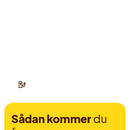
S
å
d
a
n
k
o
m
m
e
r
d
u