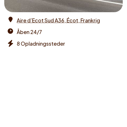
Aire d’Ecot Sud A36, Écot, Frankrig
Address
Åben 24/7
Opening
8 Opladningssteder
times
Chargers