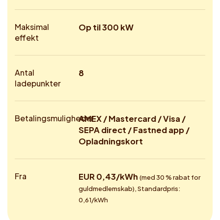
Maksimal
Op til 300 kW
effekt
Antal
8
ladepunkter
Betalingsmuligheder
AMEX / Mastercard / Visa /
SEPA direct / Fastned app /
Opladningskort
Fra
EUR 0,43/kWh
(med 30 % rabat for
guldmedlemskab), Standardpris:
0,61/kWh