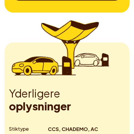
Y
d
e
r
l
i
g
e
r
e
o
p
l
y
s
n
i
n
g
e
r
Stiktype
CCS, CHADEMO, AC