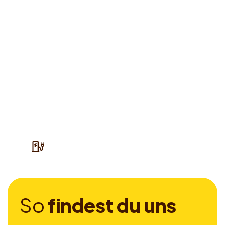
S
o
f
i
n
d
e
s
t
d
u
u
n
s