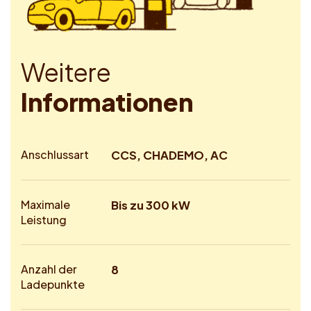
W
e
i
t
e
r
e
I
n
f
o
r
m
a
t
i
o
n
e
n
Anschlussart
CCS, CHADEMO, AC
Maximale
Bis zu 300 kW
Leistung
Anzahl der
8
Ladepunkte