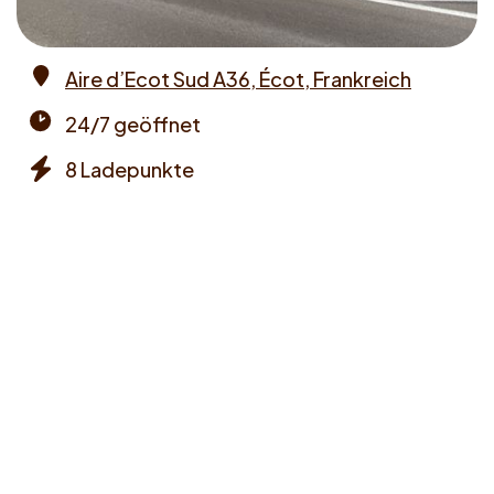
Aire d’Ecot Sud A36, Écot, Frankreich
Address
24/7 geöffnet
Opening
8 Ladepunkte
times
Chargers