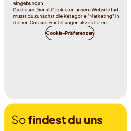
eingebunden.
Da dieser Dienst Cookies in unsere Website lädt,
musst du zunächst die Kategorie "Marketing" in
deinen Cookie-Einstellungen akzeptieren.
Cookie-Präferenzen
S
o
f
i
n
d
e
s
t
d
u
u
n
s