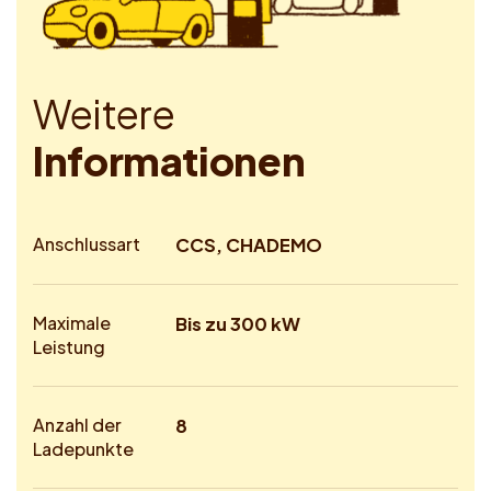
W
e
i
t
e
r
e
I
n
f
o
r
m
a
t
i
o
n
e
n
Anschlussart
CCS, CHADEMO
Maximale
Bis zu 300 kW
Leistung
Anzahl der
8
Ladepunkte