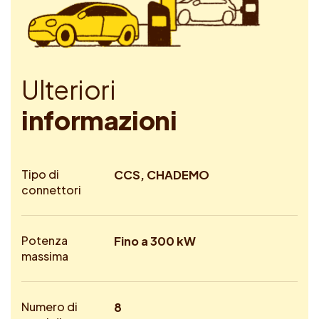
U
l
t
e
r
i
o
r
i
i
n
f
o
r
m
a
z
i
o
n
i
Tipo di
CCS, CHADEMO
connettori
Potenza
Fino a 300 kW
massima
Numero di
8