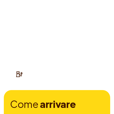
C
o
m
e
a
r
r
i
v
a
r
e