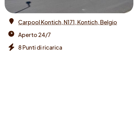
Carpool Kontich, N171, Kontich, Belgio
Address
Aperto 24/7
Opening
8 Punti di ricarica
times
Chargers