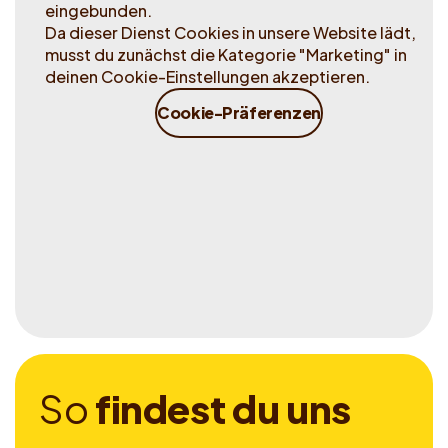
eingebunden.
Da dieser Dienst Cookies in unsere Website lädt,
musst du zunächst die Kategorie "Marketing" in
deinen Cookie-Einstellungen akzeptieren.
Cookie-Präferenzen
S
o
f
i
n
d
e
s
t
d
u
u
n
s