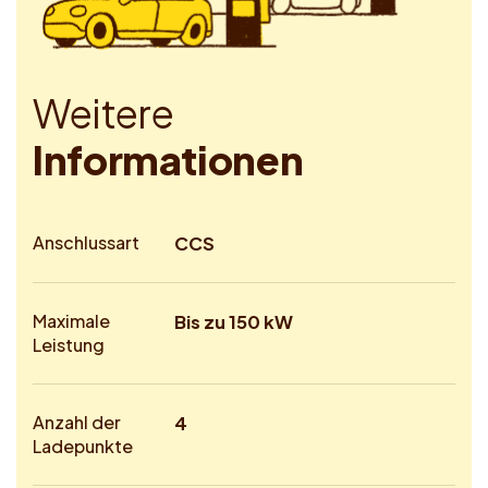
W
e
i
t
e
r
e
I
n
f
o
r
m
a
t
i
o
n
e
n
Anschlussart
CCS
Maximale
Bis zu 150 kW
Leistung
Anzahl der
4
Ladepunkte