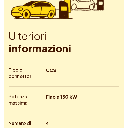
U
l
t
e
r
i
o
r
i
i
n
f
o
r
m
a
z
i
o
n
i
Tipo di
CCS
connettori
Potenza
Fino a 150 kW
massima
Numero di
4