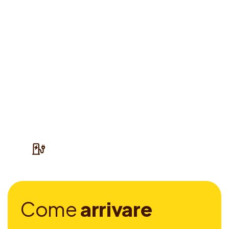
C
o
m
e
a
r
r
i
v
a
r
e