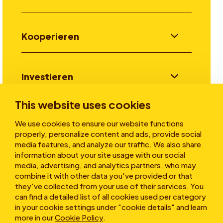
Kooperieren
Investieren
This website uses cookies
Stories
We use cookies to ensure our website functions
properly, personalize content and ads, provide social
media features, and analyze our traffic. We also share
information about your site usage with our social
Über uns
media, advertising, and analytics partners, who may
combine it with other data you've provided or that
they've collected from your use of their services. You
can find a detailed list of all cookies used per category
in your cookie settings under "cookie details" and learn
more in our
Cookie Policy
.