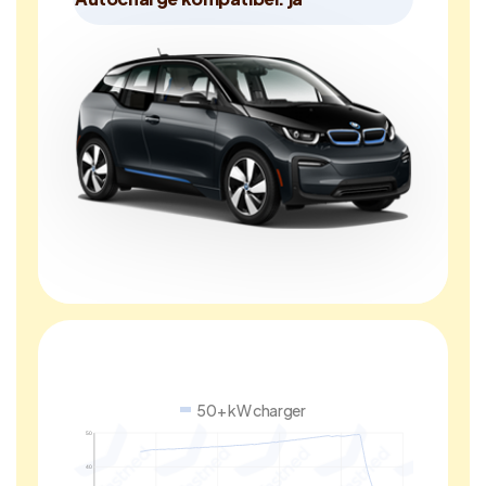
50+ kW charger
50
40