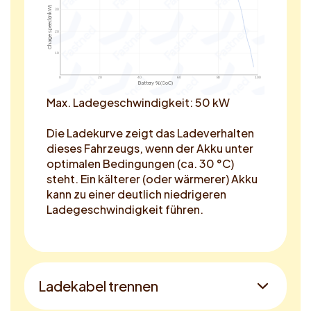
Charge speed (in kW)
30
20
10
0
20
40
60
80
100
Battery % (SoC)
Max. Ladegeschwindigkeit: 50 kW
Die Ladekurve zeigt das Ladeverhalten
dieses Fahrzeugs, wenn der Akku unter
optimalen Bedingungen (ca. 30 °C)
steht. Ein kälterer (oder wärmerer) Akku
kann zu einer deutlich niedrigeren
Ladegeschwindigkeit führen.
Ladekabel trennen