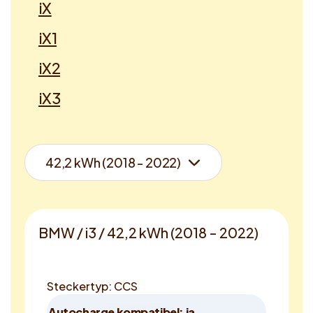
iX
iX1
iX2
iX3
BMW / i3 / 42,2 kWh (2018 - 2022)
Steckertyp: CCS
Autocharge kompatibel: ja