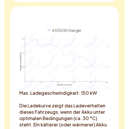
400 kW charger
150
Charge speed (in kW)
100
50
0
20
40
60
80
100
Battery % (SoC)
Max. Ladegeschwindigkeit: 150 kW
Die Ladekurve zeigt das Ladeverhalten
dieses Fahrzeugs, wenn der Akku unter
optimalen Bedingungen (ca. 30 °C)
steht. Ein kälterer (oder wärmerer) Akku