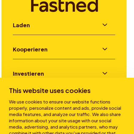
Laden
Kooperieren
Investieren
This website uses cookies
Stories
We use cookies to ensure our website functions
properly, personalize content and ads, provide social
media features, and analyze our traffic. We also share
information about your site usage with our social
Über uns
media, advertising, and analytics partners, who may
combine it with other data you've provided or that