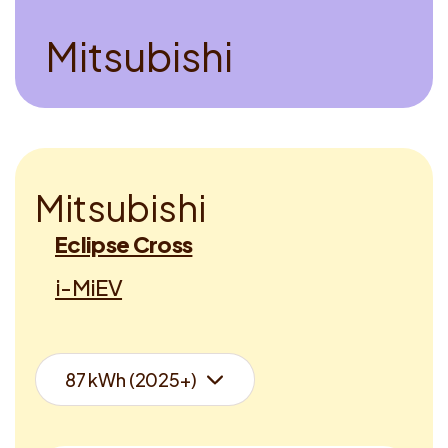
M
i
t
s
u
b
i
s
h
i
M
i
t
s
u
b
i
s
h
i
Eclipse Cross
i-MiEV