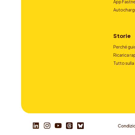
App Fastn
Autocharg
Storie
Perché guid
Ricarica ra
Tutto sulla
Condizio