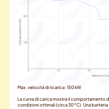
100
Charge speed (in kW)
50
0
20
40
Battery % (So
Max. velocità di ricarica: 150 kW
La curva di carica mostra il comportamento di
condizioni ottimali (circa 30 °C). Una batteria