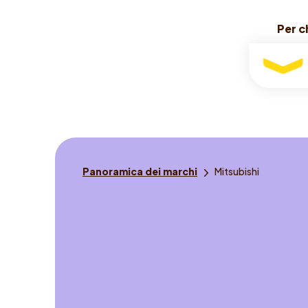
Per c
Per c
Per
chi
guida
Sei
Panoramica dei marchi
Mitsubishi
qui: