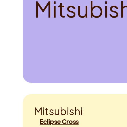
M
i
t
s
u
b
i
s
M
i
t
s
u
b
i
s
h
i
Eclipse Cross