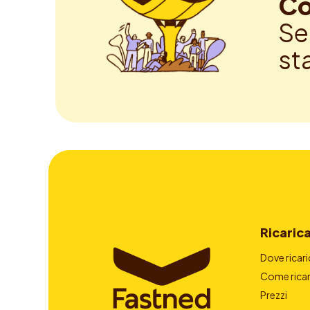
Co
Se
st
Ricaric
Dove ricari
Come ricar
Prezzi