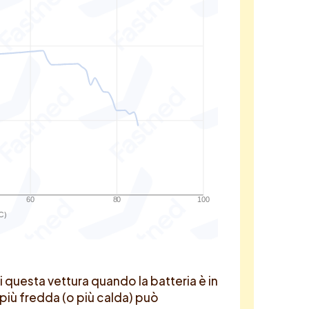
60
80
100
C)
 questa vettura quando la batteria è in
 più fredda (o più calda) può