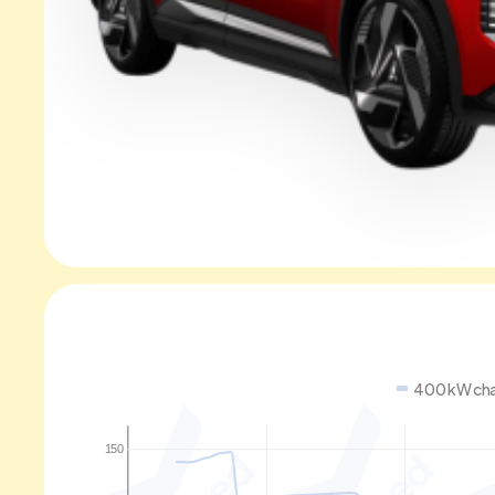
400 kW cha
150