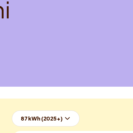
h
i
87 kWh (2025+)