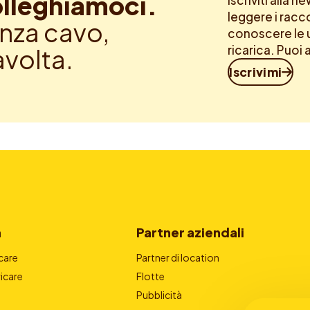
lleghiamoci.
Iscriviti alla 
leggere i racc
nza cavo,
conoscere le u
ricarica. Puoi 
avolta.
Iscrivimi
a
Partner aziendali
care
Partner di location
icare
Flotte
Pubblicità