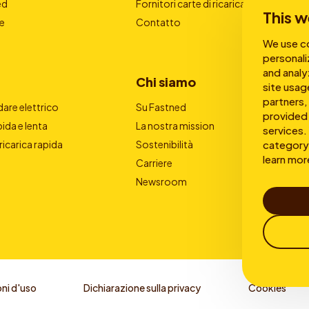
ed
Fornitori carte di ricarica
This w
e
Contatto
We use co
personali
and analy
Chi siamo
site usag
partners,
are elettrico
Su Fastned
provided 
pida e lenta
La nostra mission
services. 
category 
 ricarica rapida
Sostenibilità
learn mor
Carriere
Newsroom
ni d'uso
Dichiarazione sulla privacy
Cookies