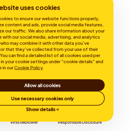
Governance
ebsite uses cookies
okies to ensure our website functions properly,
ze content and ads, provide social media features,
ze our traffic. We also share information about your
e with our social media, advertising, and analytics
 who may combine it with other data you've
or that they've collected from your use of their
You can find a detailed list of all cookies used per
in your cookie settings under "cookie details" and
e in our
Cookie Policy
.
Allow all cookies
Use necessary cookies only
Show details
Whistleblower
Responsible Disclosure