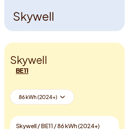
S
k
y
w
e
l
l
S
k
y
w
e
l
l
BE11
Skywell / BE11 / 86 kWh (2024+)