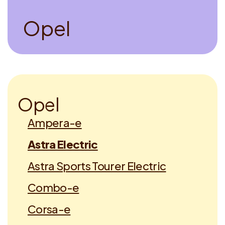
O
p
e
l
O
p
e
l
Ampera-e
Astra Electric
Astra Sports Tourer Electric
Combo-e
Corsa-e