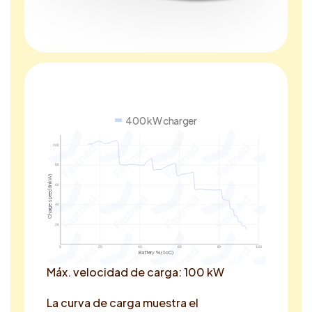
400 kW charger
100
80
Charge speed (in kW)
60
40
20
0
20
40
60
80
100
Battery % (SoC)
Máx. velocidad de carga: 100 kW
La curva de carga muestra el