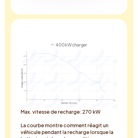
400 kW charger
250
200
Charge speed (in kW)
150
100
50
0
20
40
60
80
100
Battery % (SoC)
Max. vitesse de recharge: 270 kW
La courbe montre comment réagit un
véhicule pendant la recharge lorsque la