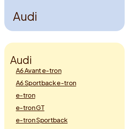
A
u
d
i
A
u
d
i
A6 Avant e-tron
A6 Sportback e-tron
e-tron
e-tron GT
e-tron Sportback