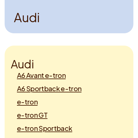
A
u
d
i
A
u
d
i
A6 Avant e-tron
A6 Sportback e-tron
e-tron
e-tron GT
e-tron Sportback