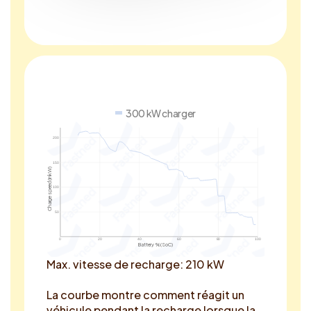
300 kW charger
200
150
Charge speed (in kW)
100
50
0
20
40
60
80
100
Battery % (SoC)
Max. vitesse de recharge: 210 kW
La courbe montre comment réagit un
véhicule pendant la recharge lorsque la