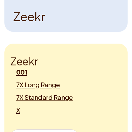
Z
e
e
k
r
Z
e
e
k
r
001
7X Long Range
7X Standard Range
X