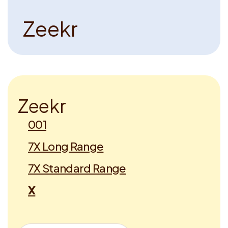
Z
e
e
k
r
Z
e
e
k
r
001
7X Long Range
7X Standard Range
X