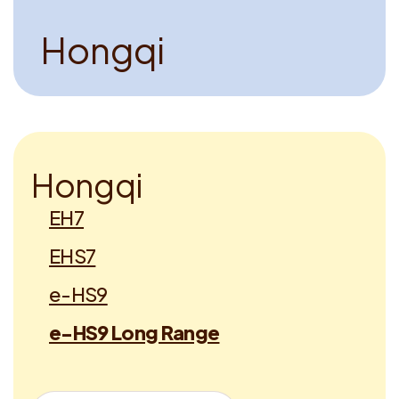
H
o
n
g
q
i
H
o
n
g
q
i
EH7
EHS7
e-HS9
e-HS9 Long Range