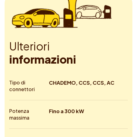
U
l
t
e
r
i
o
r
i
i
n
f
o
r
m
a
z
i
o
n
i
Tipo di
CHADEMO, CCS, CCS, AC
connettori
Potenza
Fino a 300 kW
massima