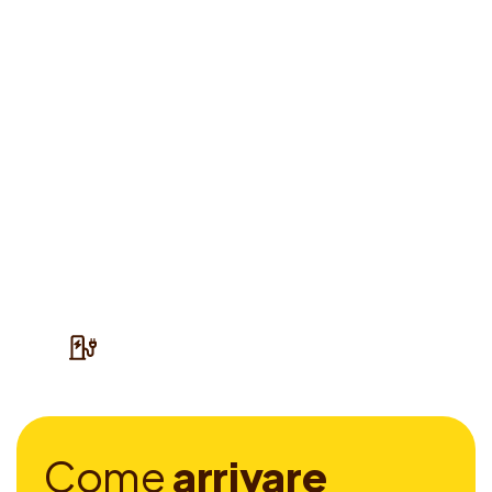
C
o
m
e
a
r
r
i
v
a
r
e