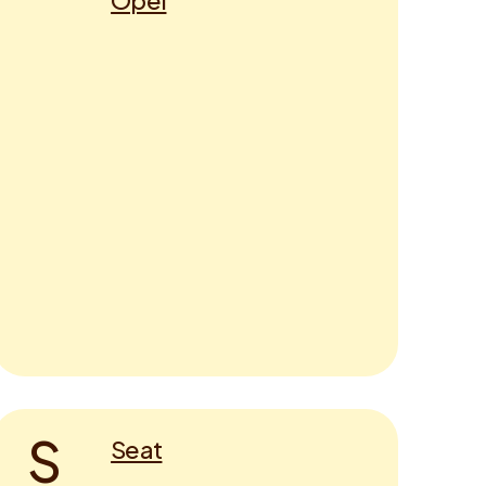
Opel
S
Seat