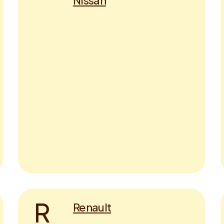
Nissan
R
Renault