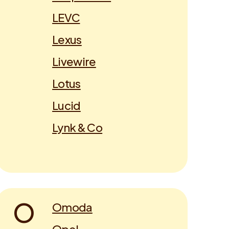
LEVC
Lexus
Livewire
Lotus
Lucid
Lynk & Co
O
Omoda