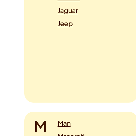
Jaguar
Jeep
M
Man