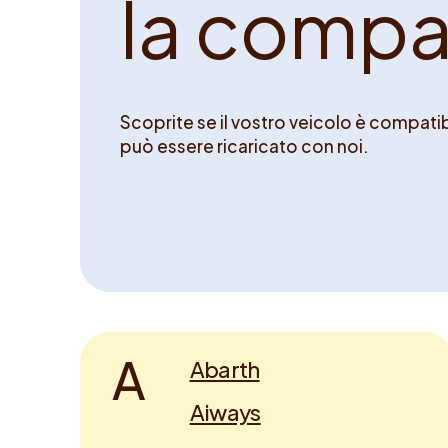
l
a
c
o
m
p
Scoprite se il vostro veicolo è compatibi
può essere ricaricato con noi.
A
Abarth
Aiways