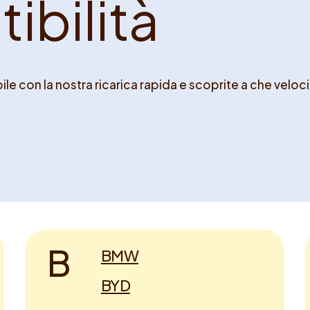
a
t
i
b
i
l
i
t
à
le con la nostra ricarica rapida e scoprite a che veloci
B
BMW
BYD