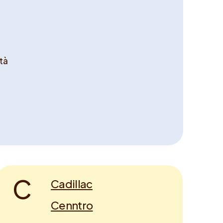
tà
C
Cadillac
Cenntro