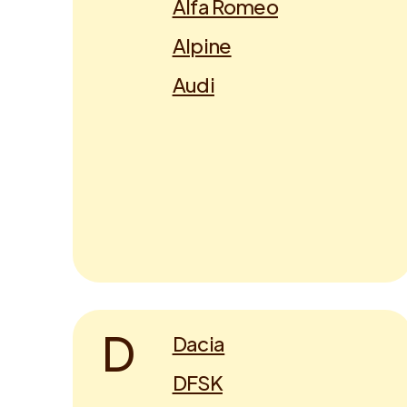
Alfa Romeo
Alpine
Audi
D
Dacia
DFSK