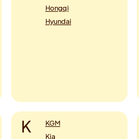
Hongqi
Hyundai
K
KGM
Kia