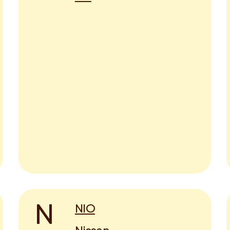
N
NIO