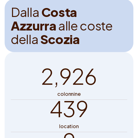
D
a
l
l
a
C
o
s
t
a
A
z
z
u
r
r
a
a
l
l
e
c
o
s
t
e
d
e
l
l
a
S
c
o
z
i
a
2,926
colonnine
439
location