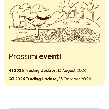
P
r
o
s
s
i
m
i
e
v
e
n
t
i
H1 2026 Trading Update,
13 August 2026
Q3 2026 Trading Update,
15 October 2026