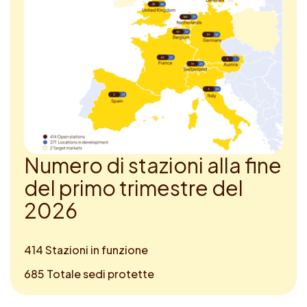
N
u
m
e
r
o
d
i
s
t
a
z
i
o
n
i
a
l
l
a
f
n
e
d
e
l
p
r
i
m
o
t
r
i
m
e
s
t
r
e
d
e
l
2
0
2
6
414 Stazioni in funzione
685 Totale sedi protette