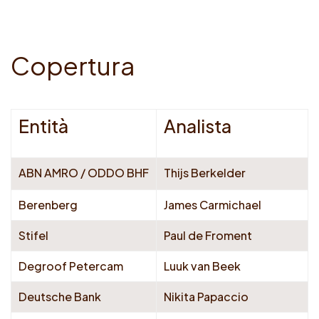
C
o
p
e
r
t
u
r
a
Entità
Analista
ABN AMRO / ODDO BHF
Thijs Berkelder
Berenberg
James Carmichael
Stifel
Paul de Froment
Degroof Petercam
Luuk van Beek
Deutsche Bank
Nikita Papaccio