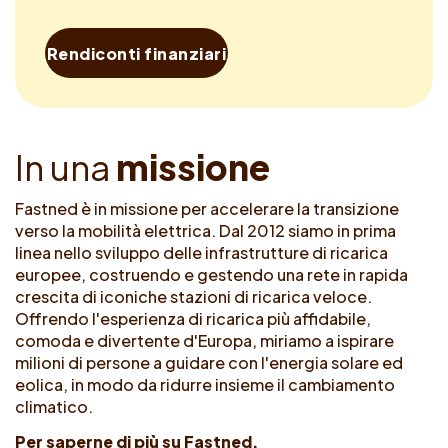
Rendiconti finanziari
I
n
u
n
a
m
i
s
s
i
o
n
e
Fastned è in missione per accelerare la transizione
verso la mobilità elettrica. Dal 2012 siamo in prima
linea nello sviluppo delle infrastrutture di ricarica
europee, costruendo e gestendo una rete in rapida
crescita di iconiche stazioni di ricarica veloce.
Offrendo l'esperienza di ricarica più affidabile,
comoda e divertente d'Europa, miriamo a ispirare
milioni di persone a guidare con l'energia solare ed
eolica, in modo da ridurre insieme il cambiamento
climatico.
Per saperne di più su Fastned.