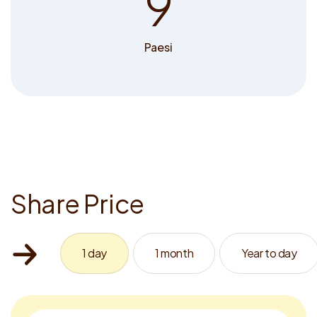
9
Paesi
S
h
a
r
e
P
r
i
c
e
1 day
1 month
Year to day