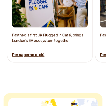
Fastned’s first UK Plugged In Café, brings
Fas
London’s EV ecosystem together
Per saperne di più
Per