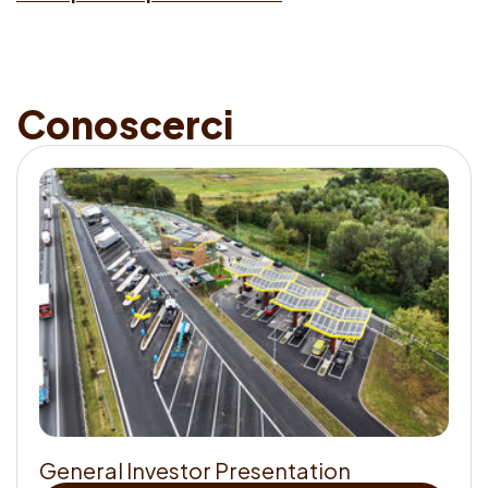
C
o
n
o
s
c
e
r
c
i
G
e
n
e
r
a
l
I
n
v
e
s
t
o
r
P
r
e
s
e
n
t
a
t
i
o
n