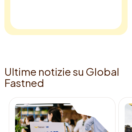
U
l
t
i
m
e
n
o
t
i
z
i
e
s
u
G
l
o
b
a
l
F
a
s
t
n
e
d