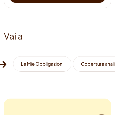
V
a
i
a
Le Mie Obbligazioni
Copertura anali