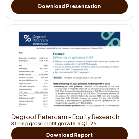
<strong>Cono
Download Presentation
D
e
g
r
o
o
f
P
e
t
e
r
c
a
m
-
E
q
u
i
t
y
R
e
s
e
a
r
c
h
Strong gross profit growth in Q1-26
<strong>Conosce
Download Report