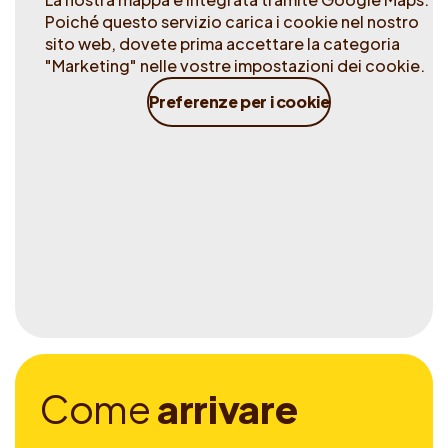
Poiché questo servizio carica i cookie nel nostro
sito web, dovete prima accettare la categoria
"Marketing" nelle vostre impostazioni dei cookie.
Preferenze per i cookie
C
o
m
e
a
r
r
i
v
a
r
e