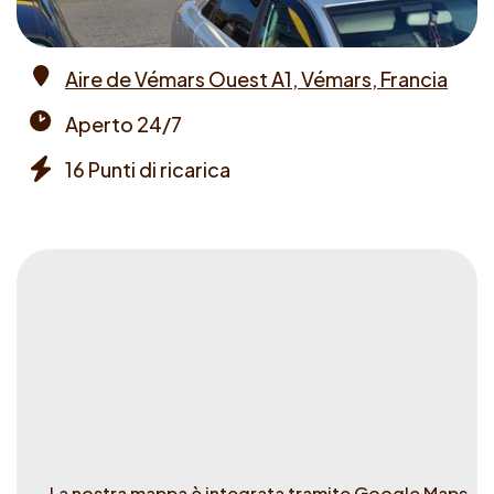
Aire de Vémars Ouest A1, Vémars, Francia
Address
Aperto 24/7
Opening
16 Punti di ricarica
times
Chargers
La nostra mappa è integrata tramite Google Maps.