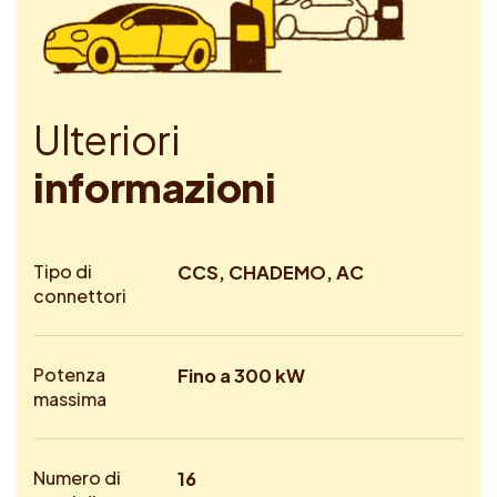
U
l
t
e
r
i
o
r
i
i
n
f
o
r
m
a
z
i
o
n
i
Tipo di
CCS, CHADEMO, AC
connettori
Potenza
Fino a 300 kW
massima
Numero di
16