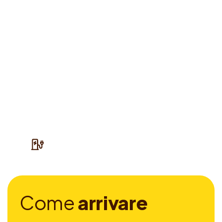
C
o
m
e
a
r
r
i
v
a
r
e