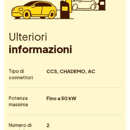
U
l
t
e
r
i
o
r
i
i
n
f
o
r
m
a
z
i
o
n
i
Tipo di
CCS, CHADEMO, AC
connettori
Potenza
Fino a 50 kW
massima
Numero di
2