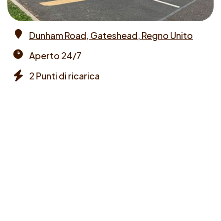
Dunham Road, Gateshead, Regno Unito
Address
Aperto 24/7
Opening
2 Punti di ricarica
times
Chargers