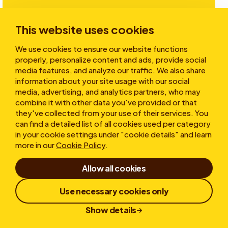
Investitori
This website uses cookies
We use cookies to ensure our website functions
Storie
properly, personalize content and ads, provide social
media features, and analyze our traffic. We also share
information about your site usage with our social
media, advertising, and analytics partners, who may
Chi siamo
combine it with other data you've provided or that
they've collected from your use of their services. You
can find a detailed list of all cookies used per category
in your cookie settings under "cookie details" and learn
more in our
Cookie Policy
.
Allow all cookies
Condizioni d'uso
Dichiarazione sulla privacy
Use necessary cookies only
Cookies
Whistleblower
Responsible Disclosure
Show details