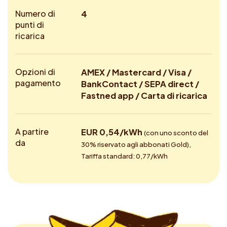
Numero di
4
punti di
ricarica
Opzioni di
AMEX / Mastercard / Visa /
pagamento
BankContact / SEPA direct /
Fastned app / Carta di ricarica
A partire
EUR 0,54/kWh
(con uno sconto del
da
30% riservato agli abbonati Gold),
Tariffa standard: 0,77/kWh