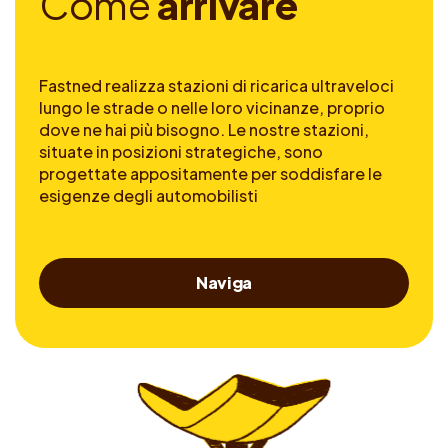
C
o
m
e
a
r
r
i
v
a
r
e
Fastned realizza stazioni di ricarica ultraveloci
lungo le strade o nelle loro vicinanze, proprio
dove ne hai più bisogno. Le nostre stazioni,
situate in posizioni strategiche, sono
progettate appositamente per soddisfare le
esigenze degli automobilisti
Naviga