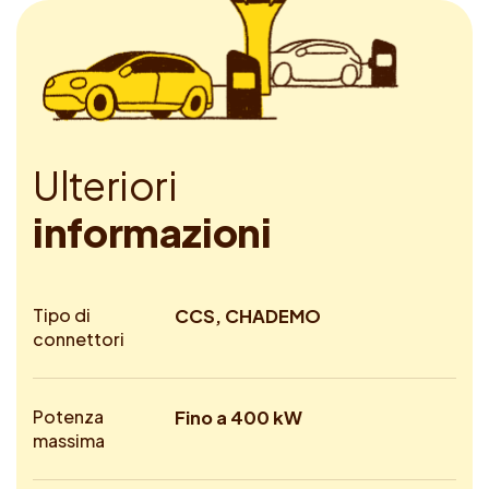
U
l
t
e
r
i
o
r
i
i
n
f
o
r
m
a
z
i
o
n
i
Tipo di
CCS, CHADEMO
connettori
Potenza
Fino a 400 kW
massima