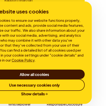
Rapporti finanziari
Governance
ebsite uses cookies
okies to ensure our website functions properly,
ze content and ads, provide social media features,
ze our traffic. We also share information about your
e with our social media, advertising, and analytics
 who may combine it with other data you've
or that they've collected from your use of their
You can find a detailed list of all cookies used per
in your cookie settings under "cookie details" and
e in our
Cookie Policy
.
Allow all cookies
Use necessary cookies only
Show details
Whistleblower
Responsible Disclosure