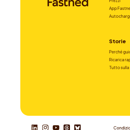
Prezzi
App Fastn
Autocharg
Storie
Perché guid
Ricarica ra
Tutto sulla
Condizio