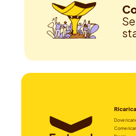
Co
Se
st
Ricaric
Dove ricari
Come ricar