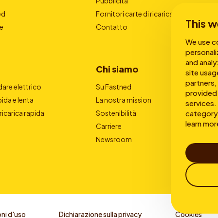
Pubblicità
ed
Fornitori carte di ricarica
This w
e
Contatto
We use co
personali
and analy
Chi siamo
site usag
partners,
are elettrico
Su Fastned
provided 
pida e lenta
La nostra mission
services. 
category 
 ricarica rapida
Sostenibilità
learn mor
Carriere
Newsroom
ni d'uso
Dichiarazione sulla privacy
Cookies