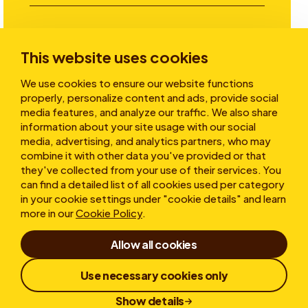
Investitori
This website uses cookies
We use cookies to ensure our website functions
Storie
properly, personalize content and ads, provide social
media features, and analyze our traffic. We also share
information about your site usage with our social
media, advertising, and analytics partners, who may
Chi siamo
combine it with other data you've provided or that
they've collected from your use of their services. You
can find a detailed list of all cookies used per category
in your cookie settings under "cookie details" and learn
more in our
Cookie Policy
.
Allow all cookies
Condizioni d'uso
Dichiarazione sulla privacy
Use necessary cookies only
Cookies
Whistleblower
Responsible Disclosure
Show details