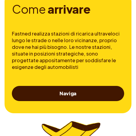
C
o
m
e
a
r
r
i
v
a
r
e
Fastned realizza stazioni di ricarica ultraveloci
lungo le strade o nelle loro vicinanze, proprio
dove ne hai più bisogno. Le nostre stazioni,
situate in posizioni strategiche, sono
progettate appositamente per soddisfare le
esigenze degli automobilisti
Naviga