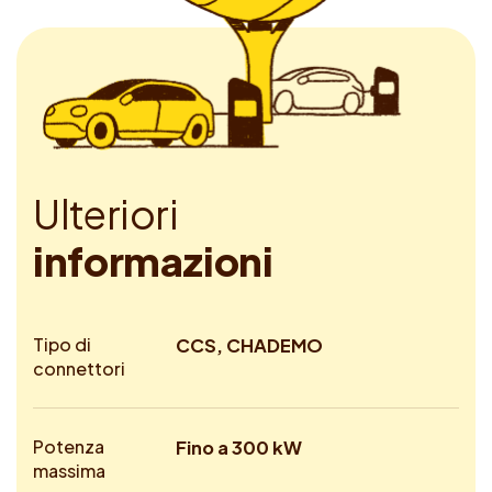
U
l
t
e
r
i
o
r
i
i
n
f
o
r
m
a
z
i
o
n
i
Tipo di
CCS, CHADEMO
connettori
Potenza
Fino a 300 kW
massima